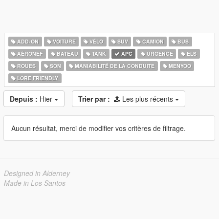
ADD-ON
VOITURE
VÉLO
SUV
CAMION
BUS
AÉRONEF
BATEAU
TANK
APC
URGENCE
ELS
ROUES
SON
MANIABILITÉ DE LA CONDUITE
MENYOO
LORE FRIENDLY
Depuis :
Hier
Trier par :
Les plus récents
Aucun résultat, merci de modifier vos critères de filtrage.
Designed in Alderney
Made in Los Santos