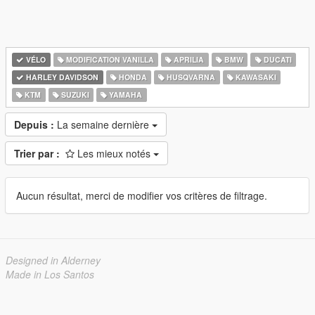
VÉLO
MODIFICATION VANILLA
APRILIA
BMW
DUCATI
HARLEY DAVIDSON
HONDA
HUSQVARNA
KAWASAKI
KTM
SUZUKI
YAMAHA
Depuis :
La semaine dernière
Trier par :
Les mieux notés
Aucun résultat, merci de modifier vos critères de filtrage.
Designed in Alderney
Made in Los Santos