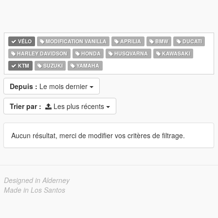
VÉLO
MODIFICATION VANILLA
APRILIA
BMW
DUCATI
HARLEY DAVIDSON
HONDA
HUSQVARNA
KAWASAKI
KTM
SUZUKI
YAMAHA
Depuis :
Le mois dernier
Trier par :
Les plus récents
Aucun résultat, merci de modifier vos critères de filtrage.
Designed in Alderney
Made in Los Santos