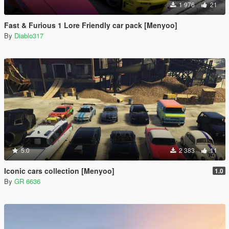
1 976
21
Fast & Furious 1 Lore Friendly car pack [Menyoo]
By
Diablo317
5.0
2 383
11
Iconic cars collection [Menyoo]
1.0
By
GR 6636