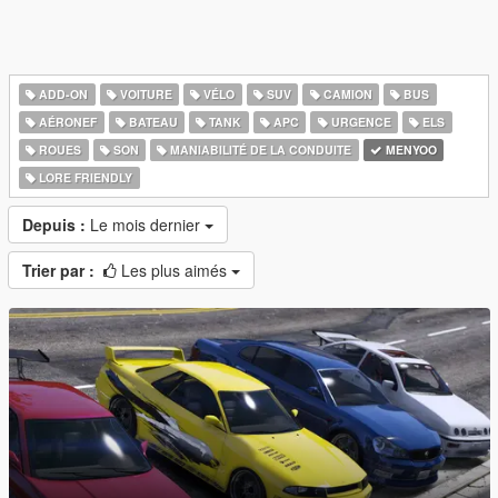
ADD-ON
VOITURE
VÉLO
SUV
CAMION
BUS
AÉRONEF
BATEAU
TANK
APC
URGENCE
ELS
ROUES
SON
MANIABILITÉ DE LA CONDUITE
MENYOO
LORE FRIENDLY
Depuis :
Le mois dernier
Trier par :
Les plus aimés