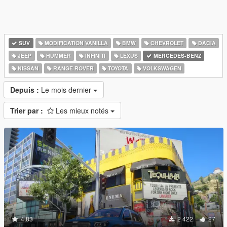
SUV
MODIFICATION VANILLA
BMW
CHEVROLET
DACIA
JEEP
HUMMER
INFINITI
LEXUS
MERCEDES-BENZ
NISSAN
RANGE ROVER
TOYOTA
VOLKSWAGEN
Depuis :
Le mois dernier
Trier par :
Les mieux notés
4.83
2 422
27