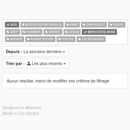
SUV
MODIFICATION VANILLA
BMW
CHEVROLET
DACIA
JEEP
HUMMER
INFINITI
LEXUS
MERCEDES-BENZ
NISSAN
RANGE ROVER
TOYOTA
VOLKSWAGEN
Depuis :
La semaine dernière
Trier par :
Les plus récents
Aucun résultat, merci de modifier vos critères de filtrage.
Designed in Alderney
Made in Los Santos