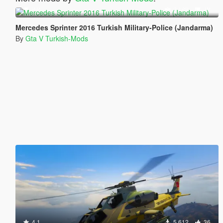
More mods by
Gta V Turkish-Mods
:
5.0
3 736
16
Mercedes Sprinter 2016 Turkish Military-Police (Jandarma)
By
Gta V Turkish-Mods