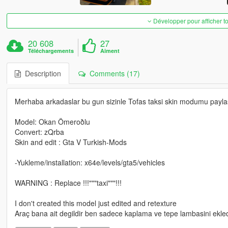
Développer pour afficher t
20 608
27
Téléchargements
Aiment
Description
Comments (17)
Merhaba arkadaslar bu gun sizinle Tofas taksi skin modumu paylasi
Model: Okan Ömeroðlu
Convert: zQrba
Skin and edit : Gta V Turkish-Mods
-Yukleme/installation: x64e/levels/gta5/vehicles
WARNING : Replace !!!"""taxi"""!!!
I don't created this model just edited and retexture
Araç bana ait degildir ben sadece kaplama ve tepe lambasini ekle