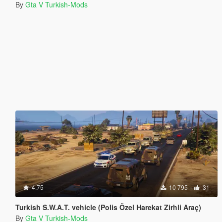
Turkish Firetruck (Itfaiye araci)
By
Gta V Turkish-Mods
4.75
10 795
31
Turkish S.W.A.T. vehicle (Polis Özel Harekat Zirhli Araç)