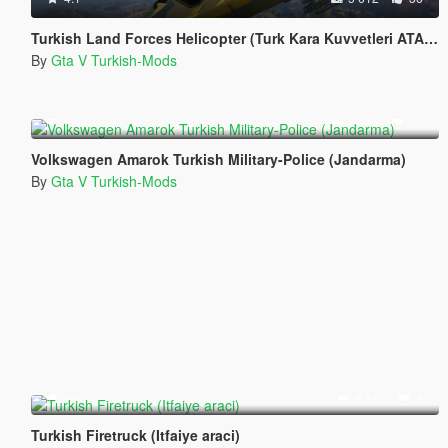
4.1
5 612
36
Turkish Land Forces Helicopter (Turk Kara Kuvvetleri ATAK-129)
By
Gta V Turkish-Mods
4.83
1 997
11
Volkswagen Amarok Turkish Military-Police (Jandarma)
By
Gta V Turkish-Mods
5.0
2 871
9