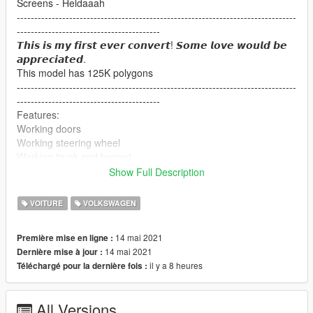
Screens - Heldaaah
--------------------------------------------------------------------------------
-----------------------------------------
𝙏𝙝𝙞𝙨 𝙞𝙨 𝙢𝙮 𝙛𝙞𝙧𝙨𝙩 𝙚𝙫𝙚𝙧 𝙘𝙤𝙣𝙫𝙚𝙧𝙩! 𝙎𝙤𝙢𝙚 𝙡𝙤𝙫𝙚 𝙬𝙤𝙪𝙡𝙙 𝙗𝙚
𝙖𝙥𝙥𝙧𝙚𝙘𝙞𝙖𝙩𝙚𝙙.
This model has 125K polygons
--------------------------------------------------------------------------------
-----------------------------------------
Features:
Working doors
Working steering wheel
Working trunk and bonnet
Working lights etc.
Show Full Description
-----------------------------------------------
What can you expect in updates:
VOITURE
VOLKSWAGEN
Dials
Breakable glass
14 mai 2021
Première mise en ligne :
More details...
14 mai 2021
Dernière mise à jour :
il y a 8 heures
Téléchargé pour la dernière fois :
If you use this model for something else please give the proper
credits :)
IF YOU EXPERIENCE ANY BUGS PLEASE LET ME KNOW!
All Versions