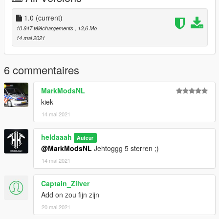
Install:
GTAV/mods/update/x64/dlcpacks/patchday22ng/dlc.rpf/x64/lev
1.0
(current)
els/gta5/vehicles.rpf
10 847 téléchargements
, 13,6 Mo
14 mai 2021
6 commentaires
MarkModsNL
kiek
14 mai 2021
heldaaah
Auteur
@MarkModsNL
Jehtoggg 5 sterren ;)
14 mai 2021
Captain_Zilver
Add on zou fijn zijn
20 mai 2021