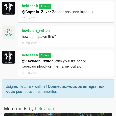
heldaaah
Auteur
@Captain_Zilver
Zal er eens naar kijken ;)
20 mai 2021
itsvision_twitch
how do i spawn this?
20 mai 2021
heldaaah
Auteur
@itsvision_twitch
With your trainer or
ragepluginhook on the name 'buffalo'
22 mai 2021
Joignez la conversation !
Connectez-vous
ou
enregistrez-
vous
pour pouvoir commenter.
More mods by
heldaaah
: