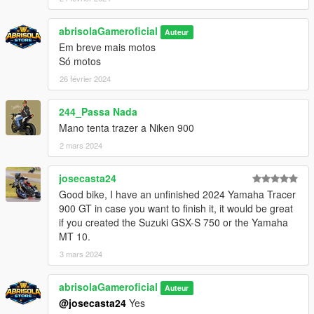
abrisolaGameroficial
Auteur
Em breve mais motos
Só motos
26 février 2024
244_Passa Nada
Mano tenta trazer a Niken 900
2 mars 2024
josecasta24
Good bike, I have an unfinished 2024 Yamaha Tracer
900 GT in case you want to finish it, it would be great
if you created the Suzuki GSX-S 750 or the Yamaha
MT 10.
3 mars 2024
abrisolaGameroficial
Auteur
@josecasta24
Yes