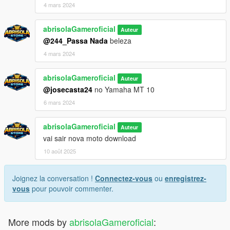
4 mars 2024
abrisolaGameroficial
Auteur
@244_Passa Nada
beleza
4 mars 2024
abrisolaGameroficial
Auteur
@josecasta24
no Yamaha MT 10
6 mars 2024
abrisolaGameroficial
Auteur
vai sair nova moto download
10 août 2025
Joignez la conversation !
Connectez-vous
ou
enregistrez-
vous
pour pouvoir commenter.
More mods by
abrisolaGameroficial
: