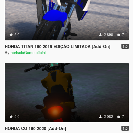
5.0
2 890
7
HONDA TITAN 160 2019 EDIÇÃO LIMITADA [Add-On]
1.0
By
abrisolaGameroficial
5.0
2 082
7
HONDA CG 160 2020 [Add-On]
1.0