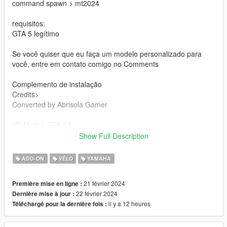
command spawn > mt2024
requisitos:
GTA 5 legítimo
Se você quiser que eu faça um modelo personalizado para
você, entre em contato comigo no Comments
Complemento de instalação
Credits>
Converted by Abrisola Gamer
3D Model: GTA SA
Show Full Description
Instalar FiveM>
Instalar Importar a '' mt2024'' pasta para o '' resources '' pasta
ADD-ON
VÉLO
YAMAHA
em seu FiveM server
C:\server\resources
21 février 2024
Première mise en ligne :
Colocar'' start mt2024'' em'' server.cfg ''
22 février 2024
Dernière mise à jour :
il y a 12 heures
Téléchargé pour la dernière fois :
2 extras
- To ride a motorcycle offline