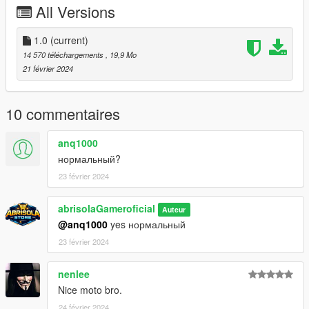
All Versions
Installation instructions:
Copy “mt2024” in addon folder to “GTAV – mods – update –
1.0
(current)
x64 – dlcpacks
14 570 téléchargements
, 19,9 Mo
update > update.rpf > common > date > dlclist
21 février 2024
put this: dlcpacks: - mt2024-
10 commentaires
anq1000
нормальный?
23 février 2024
abrisolaGameroficial
Auteur
@anq1000
yes нормальный
23 février 2024
nenlee
Nice moto bro.
24 février 2024