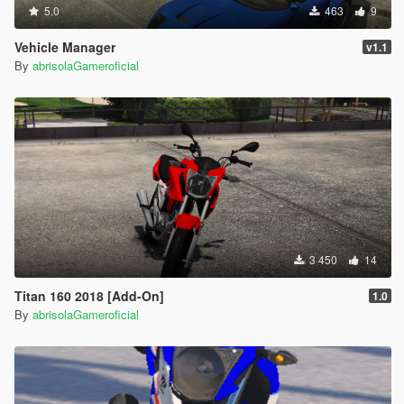
5.0
463
9
Vehicle Manager
v1.1
By
abrisolaGameroficial
3 450
14
Titan 160 2018 [Add-On]
1.0
By
abrisolaGameroficial