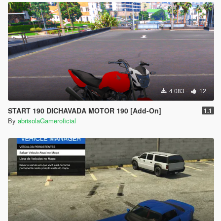
4 083
12
START 190 DICHAVADA MOTOR 190 [Add-On]
1.1
By
abrisolaGameroficial