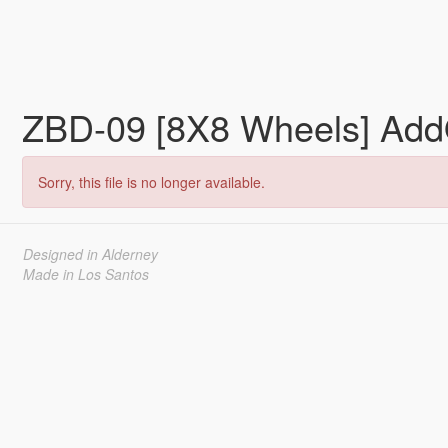
ZBD-09 [8X8 Wheels] Ad
Sorry, this file is no longer available.
Designed in Alderney
Made in Los Santos