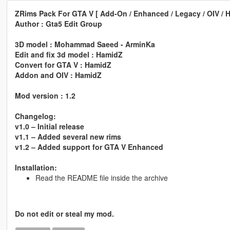
ZRims Pack For GTA V [ Add-On / Enhanced / Legacy / OIV / H
Author : Gta5 Edit Group
3D model : Mohammad Saeed - ArminKa
Edit and fix 3d model : HamidZ
Convert for GTA V : HamidZ
Addon and OIV : HamidZ
Mod version : 1.2
Changelog:
v1.0 – Initial release
v1.1 – Added several new rims
v1.2 – Added support for GTA V Enhanced
Installation:
Read the README file inside the archive
Do not edit or steal my mod.