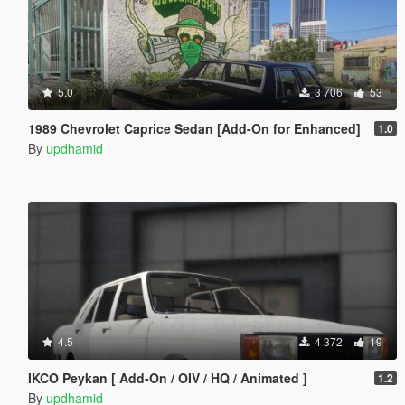
5.0
3 706
53
1989 Chevrolet Caprice Sedan [Add-On for Enhanced]
1.0
By
updhamid
4.5
4 372
19
IKCO Peykan [ Add-On / OIV / HQ / Animated ]
1.2
By
updhamid