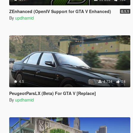
ZEnhanced (OpenIV Support for GTA V Enhanced)
0.1.1
By
updhamid
4.5
4 734
24
PeugeotParsLX (Beta) For GTA V [Replace]
By
updhamid