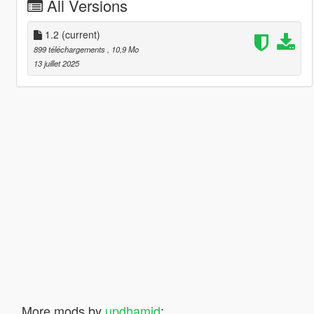
All Versions
1.2
(current)
899 téléchargements
, 10,9 Mo
13 juillet 2025
More mods by
updhamid
: