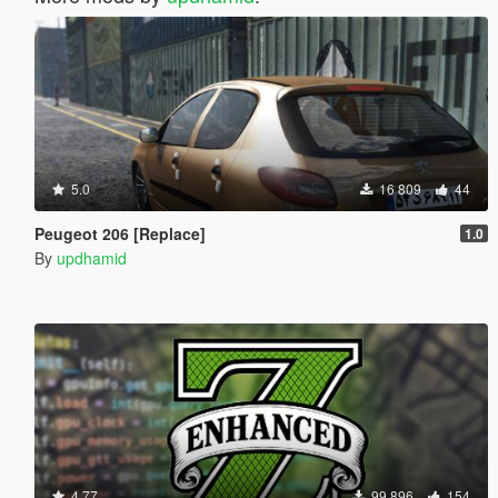
5.0
16 809
44
Peugeot 206 [Replace]
1.0
By
updhamid
4.77
99 896
154