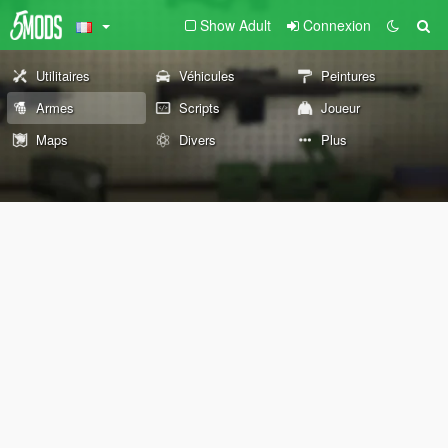
Show Adult
Connexion
Utilitaires
Véhicules
Peintures
Armes
Scripts
Joueur
Maps
Divers
Plus