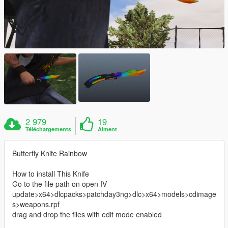
2 979
19
Téléchargements
Aiment
Butterfly Knife Rainbow
How to install This Knife
Go to the file path on open IV
update>x64>dlcpacks>patchday3ng>dlc>x64>models>cdimage
s>weapons.rpf
drag and drop the files with edit mode enabled