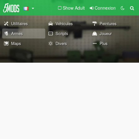
Show Adult
Connexion
Utilitaires
Véhicules
Peintures
Armes
Scripts
Joueur
Maps
Divers
Plus