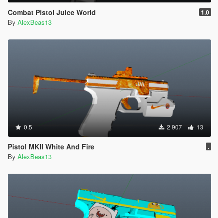
Combat Pistol Juice World
1.0
By
AlexBeas13
0.5
2 907
13
Pistol MKII White And Fire
.
By
AlexBeas13