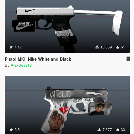
4.17
10 569
61
Pistol MKII Nike White and Black
.
By
AlexBeas13
3.5
7 677
33