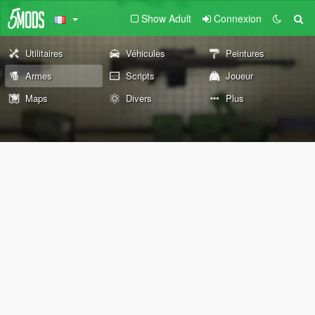
Show Adult
Connexion
Utilitaires
Véhicules
Peintures
Armes
Scripts
Joueur
Maps
Divers
Plus