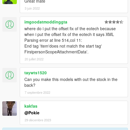
Great mate
3 juin 2022
imgoodatmoddinggta
where do i put the offset fix of the eotech because
when i put the offset fix of the eotech it says XML
Parsing error at line 514,col 11:
End tag 'item'does not match the start tag'
FirstpersonScopeAttachmentData'.
20 juillet 2022
taywts1520
Can you make this models with out the stock in the
back?
7 septembre 2022
kakfas
@Pokie
29 décembre 2023