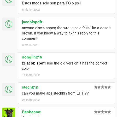
Estos mods solo son para PC o ps4
5 février 2022
jacoblspdfr
anyone else's anpeq the wrong color? its like a desert
brown, if you know a way to fix this reply to this
comment
3 mars 2022
donglin216
@jacoblspdfr
use the old version it has the correct
color
14 mars 2022
stechk1n
can you make aps stechkin from EFT ??
25 mars 2022
Banbanme