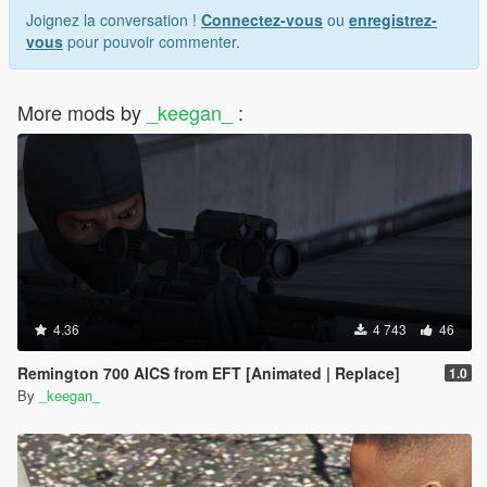
Joignez la conversation !
Connectez-vous
ou
enregistrez-
vous
pour pouvoir commenter.
More mods by
_keegan_
:
4.36
4 743
46
Remington 700 AICS from EFT [Animated | Replace]
1.0
By
_keegan_