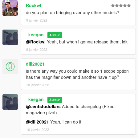
Rockwl
do you plan on bringing over any other models?
9 janvier 2022
_keegan_
Auteur
@Rockwl
Yeah, but when i gonna release them, idk
9 janvier 2022
dill20021
is there any way you could make it so 1 scope option
has the magnifier down and another have it up?
10 janvier 2022
_keegan_
Auteur
@centstodollars
Added to changelog (Fixed
magazine pivot)
@dill20021
Yeah, i can do it
10 janvier 2022