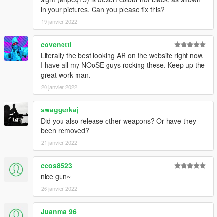
in your pictures. Can you please fix this?
19 janvier 2022
covenetti
Literally the best looking AR on the website right now.
I have all my NOoSE guys rocking these. Keep up the
great work man.
20 janvier 2022
swaggerkaj
Did you also release other weapons? Or have they
been removed?
21 janvier 2022
ccos8523
nice gun~
26 janvier 2022
Juanma 96