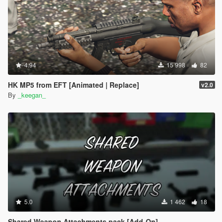
4.94
15 998
82
HK MP5 from EFT [Animated | Replace]
v2.0
By
_keegan_
5.0
1 462
18
Shared Weapon Attachments pack [Add-On]