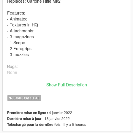
Replaces: Carbine Rifle Mk2
Features:
- Animated
- Textures in HQ
- Attachments:
- 3 magazines
- 1 Scope
- 2 Foregrips
- 3 muzzles
Bugs:
None
Installation pathes in readme
Show Full Description
Changelog:
FUSIL D'ASSAUT
v1.1 - Fixed textures and fixed first person scope offset
v1.2 - Fixed magazine pivot
4 janvier 2022
Première mise en ligne :
v2.0 - New attachments, some other fixes
18 janvier 2022
Dernière mise à jour :
il y a 6 heures
Téléchargé pour la dernière fois :
Credits:
keegan