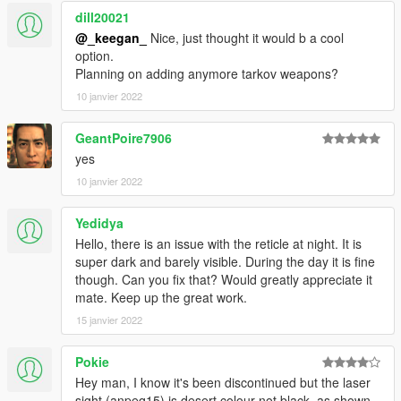
dill20021
@_keegan_
Nice, just thought it would b a cool
option.
Planning on adding anymore tarkov weapons?
10 janvier 2022
GeantPoire7906
yes
10 janvier 2022
Yedidya
Hello, there is an issue with the reticle at night. It is
super dark and barely visible. During the day it is fine
though. Can you fix that? Would greatly appreciate it
mate. Keep up the great work.
15 janvier 2022
Pokie
Hey man, I know it's been discontinued but the laser
sight (anpeq15) is desert colour not black, as shown