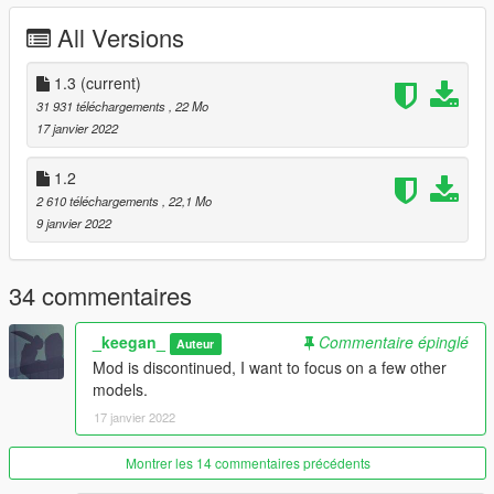
BattleStateGames - assets
All Versions
Rockstar Games - textures
1.3
(current)
31 931 téléchargements
, 22 Mo
17 janvier 2022
1.2
2 610 téléchargements
, 22,1 Mo
9 janvier 2022
34 commentaires
_keegan_
Commentaire épinglé
Auteur
Mod is discontinued, I want to focus on a few other
models.
17 janvier 2022
Montrer les 14 commentaires précédents