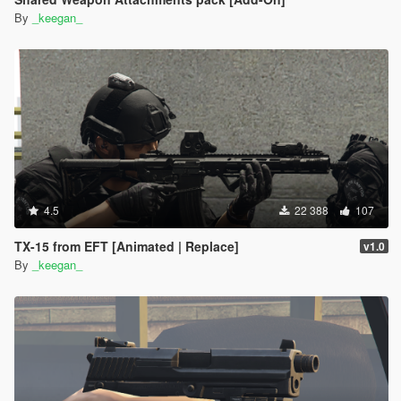
By
_keegan_
4.5
22 388
107
TX-15 from EFT [Animated | Replace]
v1.0
By
_keegan_