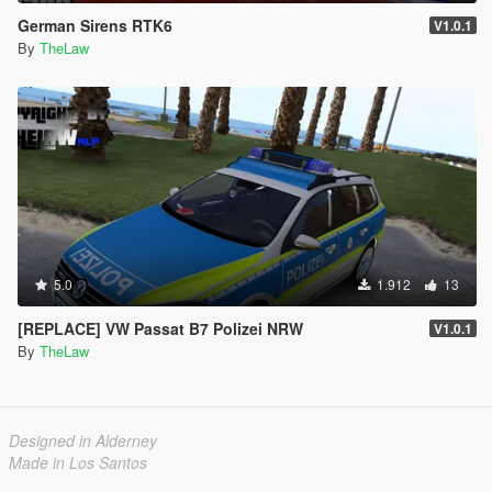
German Sirens RTK6
V1.0.1
By
TheLaw
5.0
1.912
13
[REPLACE] VW Passat B7 Polizei NRW
V1.0.1
By
TheLaw
Designed in Alderney
Made in Los Santos