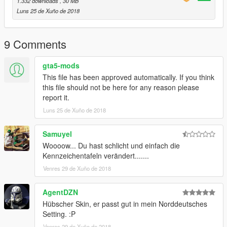
1.332 downloads
, 30 MB
a5/vehicles.rpf/" or the last patchday!
Luns 25 de Xuño de 2018
TheLaw
9 Comments
Find me on Discord, Facebook and GTA5-mods:
gta5-mods
Discord
This file has been approved automatically. If you think
Facebook
this file should not be here for any reason please
report it.
GTA5-Mods
Luns 25 de Xuño de 2018
Find TopMods on Facebook and GTA5-mods:
Samuyel
Woooow... Du hast schlicht und einfach die
Homepage - TopMods
Kennzeichentafeln verändert.......
Facebook - TopMods
Venres 29 de Xuño de 2018
GTA5-Mods - TopMods
AgentDZN
Hübscher Skin, er passt gut in mein Norddeutsches
By downloading and using the contents of this archive you
Setting. :P
agree to the following terms:
Venres 29 de Xuño de 2018