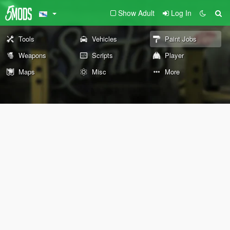
Show Adult
Log In
Tools
Vehicles
Paint Jobs
Weapons
Scripts
Player
Maps
Misc
More