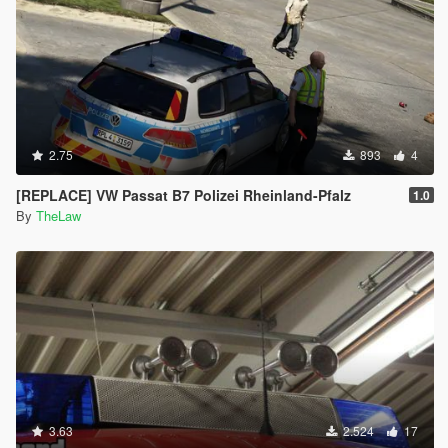
2.75
893
4
[REPLACE] VW Passat B7 Polizei Rheinland-Pfalz
1.0
By
TheLaw
3.63
2.524
17