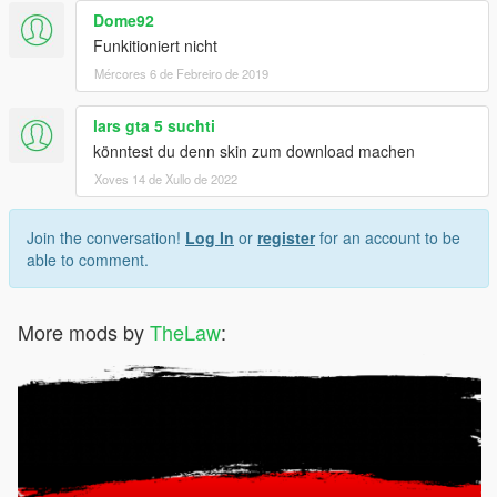
Dome92
Funkitioniert nicht
Mércores 6 de Febreiro de 2019
lars gta 5 suchti
könntest du denn skin zum download machen
Xoves 14 de Xullo de 2022
Join the conversation!
Log In
or
register
for an account to be
able to comment.
More mods by
TheLaw
: