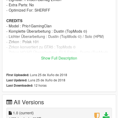
- Extra Parts: No
- Optimized For: SHERIFF
CREDITS
- Model : Prio1GamingClan
- Komplette Überarbeitung : Dustin (TopMods ©)
- Lichter Überarbeitung : Dustin (TopMods ©) / Solo (HPM)
- Zirkon : Polak 101
- Zirkon konvertiert zu GTA5 : TopMods ©
- Zirkon HQ/HD Überarbeitung, ELS Fähig : Dustin (TopMods
©)
Show Full Description
- Verschiedenes wie Koffer Besen u.ä. : Solo (HPM) / Dustin
(TopMods ©)
- ELS.XML: Dustin (TopMods ©)
Luns 25 de Xuño de 2018
First Uploaded:
- Livery: TheLaw (HPM)
Luns 25 de Xuño de 2018
Last Updated:
12 horas
Last Downloaded:
INSTALLATION
Step 1:
ORIGNAL
All Versions
Step2: Use OpenIV to import the Files to "/Grand Theft Auto
1.0
(current)
V/mods/update/x64/dlcpacks/patchday9ng/dlc.rpf/x64/levels/gt