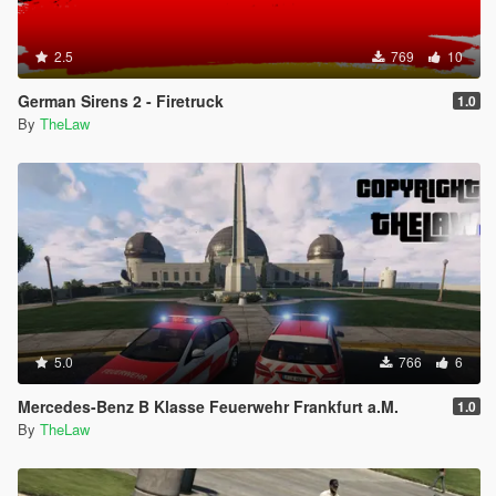
2.5
769
10
German Sirens 2 - Firetruck
1.0
By
TheLaw
5.0
766
6
Mercedes-Benz B Klasse Feuerwehr Frankfurt a.M.
1.0
By
TheLaw