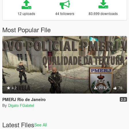
12 uploads
44 followers
83.699 downloads
Most Popular File
4.2
20.425
76
PMERJ Rio de Janeiro
2.0
By
Digato FGabriel
Latest Files
See All