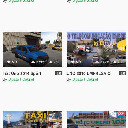
By
Digato FGabriel
By
Digato FGabriel
5.0
6.589
28
5.0
3.028
23
Fiat Uno 2014 Sport
UNO 2010 EMPRESA OI
1.0
1.0
By
Digato FGabriel
By
Digato FGabriel