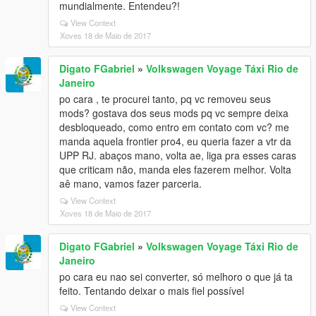
mundialmente. Entendeu?!
View Context
Xoves 18 de Maio de 2017
Digato FGabriel
»
Volkswagen Voyage Táxi Rio de
Janeiro
po cara , te procurei tanto, pq vc removeu seus
mods? gostava dos seus mods pq vc sempre deixa
desbloqueado, como entro em contato com vc? me
manda aquela frontier pro4, eu queria fazer a vtr da
UPP RJ. abaços mano, volta ae, liga pra esses caras
que criticam não, manda eles fazerem melhor. Volta
aê mano, vamos fazer parceria.
View Context
Xoves 18 de Maio de 2017
Digato FGabriel
»
Volkswagen Voyage Táxi Rio de
Janeiro
po cara eu nao sei converter, só melhoro o que já ta
feito. Tentando deixar o mais fiel possível
View Context