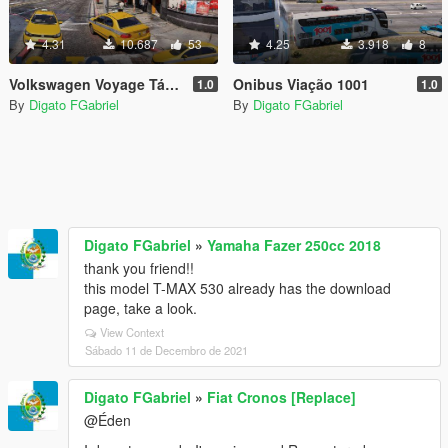
4.31
10.687
53
4.25
3.918
8
Volkswagen Voyage Táxi Rio de Janeiro
Onibus Viação 1001
1.0
1.0
By
Digato FGabriel
By
Digato FGabriel
Digato FGabriel
»
Yamaha Fazer 250cc 2018
thank you friend!!
this model T-MAX 530 already has the download
page, take a look.
View Context
Sábado 11 de Decembro de 2021
Digato FGabriel
»
Fiat Cronos [Replace]
@Éden