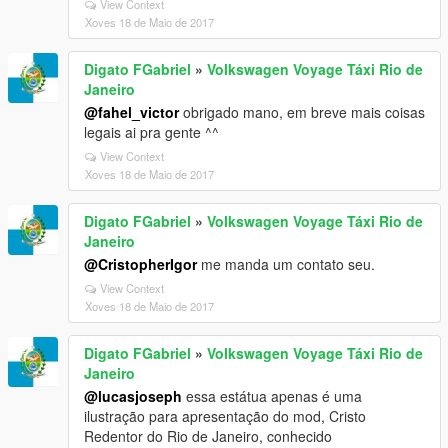
View Context
Xoves 18 de Maio de 2017
Digato FGabriel
»
Volkswagen Voyage Táxi Rio de
Janeiro
@fahel_victor
obrigado mano, em breve mais coisas
legais ai pra gente ^^
View Context
Xoves 18 de Maio de 2017
Digato FGabriel
»
Volkswagen Voyage Táxi Rio de
Janeiro
@CristopherIgor
me manda um contato seu.
View Context
Xoves 18 de Maio de 2017
Digato FGabriel
»
Volkswagen Voyage Táxi Rio de
Janeiro
@lucasjoseph
essa estátua apenas é uma
ilustração para apresentação do mod, Cristo
Redentor do Rio de Janeiro, conhecido