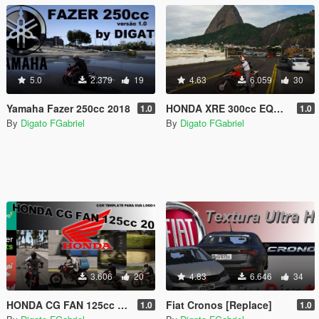
5.0
2.379
19
4.63
6.059
30
Yamaha Fazer 250cc 2018
HONDA XRE 300cc EQUIPADA CUSTON
1.0
1.0
By
Digato FGabriel
By
Digato FGabriel
3.606
20
4.83
6.646
34
HONDA CG FAN 125cc DELIVERY
Fiat Cronos [Replace]
1.0
1.0