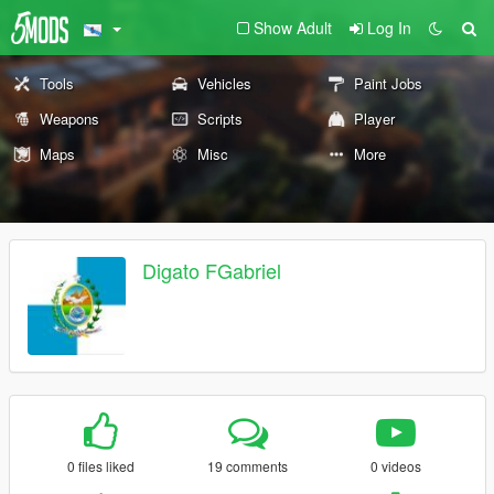
Show Adult
Log In
Tools
Vehicles
Paint Jobs
Weapons
Scripts
Player
Maps
Misc
More
Digato FGabriel
0 files liked
19 comments
0 videos