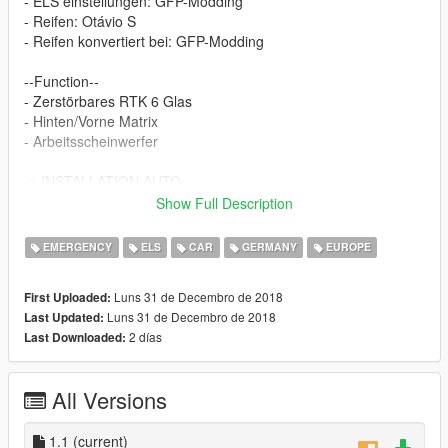
- ELS einstellungen: GFP-Modding
- Reifen: Otávio S
- Reifen konvertiert bei: GFP-Modding
--Function--
- Zerstörbares RTK 6 Glas
- Hinten/Vorne Matrix
- Arbeitsscheinwerfer
-> INSTALLATION AUTO
____________________
Show Full Description
1: Installiere unser Auto in diesem Pfad: -> OpenIV/GTA
EMERGENCY
ELS
CAR
GERMANY
EUROPE
V/mods/update/x64/dlcpacks/patchday3ng/dlc.rpf/common/x64/
levels/gta5/vehicles.rpf
Luns 31 de Decembro de 2018
First Uploaded:
-> alternativ hier: OpenIV/GTA
Luns 31 de Decembro de 2018
Last Updated:
V/Mods/x64e.rpf/levels/gta5/vehicles.rpf
2 días
Last Downloaded:
2: Folgende Datein in den oben angegebenen Pfad kopieren
und ersetzen:
All Versions
- police.yft
- police.ytd
- police_hi.yft
1.1
(current)