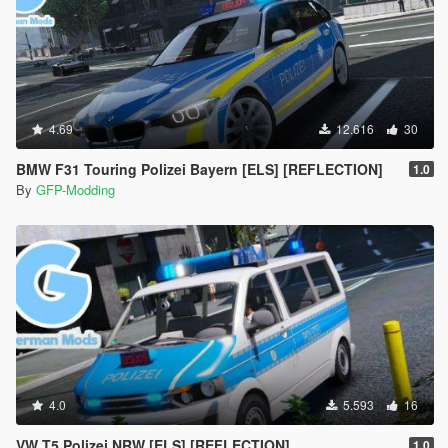
4.69
12.616
30
BMW F31 Touring Polizei Bayern [ELS] [REFLECTION]
1.0
By
GFP-Modding
4.0
5.593
16
VW T5 Polizei NRW [ELS] [REFLECTION]
1.0