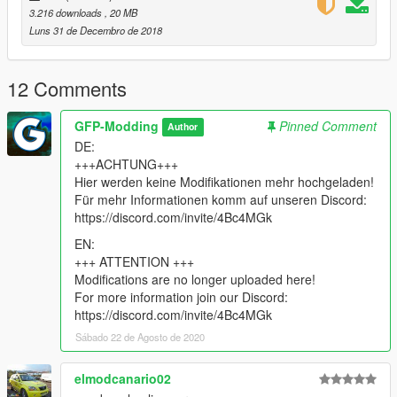
- police+hi.ytd
3.216 downloads
, 20 MB
Luns 31 de Decembro de 2018
!Nicht vergessen den Bearbeitungsmodus in OpenIV zu
aktivieren!
12 Comments
-> INSTALLATION ELS- DATEI
__________________________
GFP-Modding
Pinned Comment
Author
DE:
1: Füge die ELS- Datei hier ein: Grand Theft Auto
+++ACHTUNG+++
V/ELS/pack_default
Hier werden keine Modifikationen mehr hochgeladen!
Für mehr Informationen komm auf unseren Discord:
2: Folgende Datei einfügen:
https://discord.com/invite/4Bc4MGk
-POLICE.XML
EN:
-> INSTALLATION ELS.INI- DATEI
+++ ATTENTION +++
__________________________
Modifications are no longer uploaded here!
For more information join our Discord:
1: Füge die ELS.ini- Datei hier ein: Grand Theft Auto V
https://discord.com/invite/4Bc4MGk
Sábado 22 de Agosto de 2020
2: Folgende Datei einfügen:
-ELS.ini [Ersetzen]
elmodcanario02