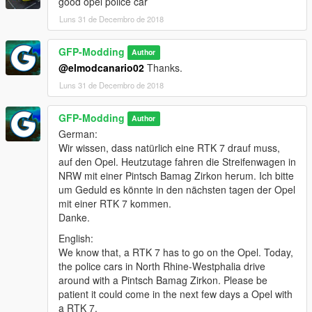
good opel police car
Besuch uns auf dem Discord:
https://discord.gg/Jy6PAR8
Luns 31 de Decembro de 2018
Es ist nicht erlaubt, diese oder eine veränderte Version ohne
GFP-Modding
Author
Erlaubnis zu veröffentlichen. Das Bearbeiten von Texturen ist
@elmodcanario02
Thanks.
nur für den Eigennutzen erlaubt. Das konvertieren, in andere
Luns 31 de Decembro de 2018
Spiele ist nicht ERLAUBT!!!
--Credits--
GFP-Modding
Author
English:
German:
- Model: Unknow gtasa
Wir wissen, dass natürlich eine RTK 7 drauf muss,
- Converted by: heuuu
auf den Opel. Heutzutage fahren die Streifenwagen in
- Convert help by: GFP-Modding
NRW mit einer Pintsch Bamag Zirkon herum. Ich bitte
- Skin: K1PRO
um Geduld es könnte in den nächsten tagen der Opel
- ELS setting: GFP-Modding
mit einer RTK 7 kommen.
- Wheels: Otávio S
Danke.
- Wheels converted by: GFP-Modding
English:
We know that, a RTK 7 has to go on the Opel. Today,
--Function--
the police cars in North Rhine-Westphalia drive
- Breakable RTK 6 Glas
around with a Pintsch Bamag Zirkon. Please be
- Back/Front Matrix
patient it could come in the next few days a Opel with
- Work-Lights
a RTK 7.