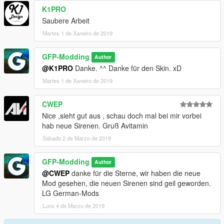
V/ELS/pack_default
K1PRO
Saubere Arbeit
2: copy and paste following data:
Martes 1 de Xaneiro de 2019
-POLICE.XML
-> INSTALLATION ELS.INI- DATA
GFP-Modding
Author
__________________________
@K1PRO
Danke. ^^ Danke für den Skin. xD
Martes 1 de Xaneiro de 2019
1: Copy and paste the ELS.ini- Data here: Grand Theft Auto V
CWEP
2: Copy and paste following data:
-ELS.ini [Replace]
Nice ,sieht gut aus , schau doch mal bei mir vorbei
hab neue Sirenen. Gruß Avitamin
-> INSTALLATION handling.meta
Sábado 2 de Marzo de 2019
_____________________________
GFP-Modding
Author
1: Copy and paste the handling.meta here:
@CWEP
danke für die Sterne, wir haben die neue
OpenIV/mods\update\update.rpf\common\data
Mod gesehen, die neuen Sirenen sind geil geworden.
LG German-Mods
Meet us in the Discord:
https://discord.gg/Jy6PAR8
Luns 4 de Marzo de 2019