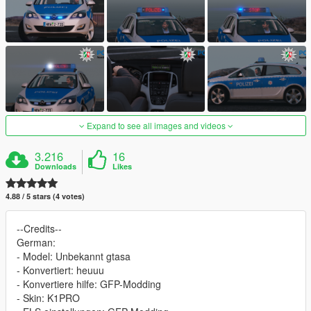
Expand to see all images and videos
3.216
16
Downloads
Likes
4.88 / 5 stars (4 votes)
--Credits--
German:
- Model: Unbekannt gtasa
- Konvertiert: heuuu
- Konvertiere hilfe: GFP-Modding
- Skin: K1PRO