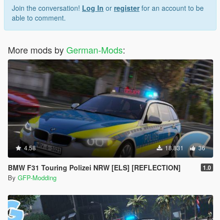
It is not allowed to publish this or a modified version without
Join the conversation!
Log In
or
register
for an account to be
permission. Editing textures is only allowed for self-interest.
able to comment.
Convert that to other games is NOT ALLOWED !!!
More mods by
German-Mods
:
4.58
18.831
36
BMW F31 Touring Polizei NRW [ELS] [REFLECTION]
1.0
By
GFP-Modding