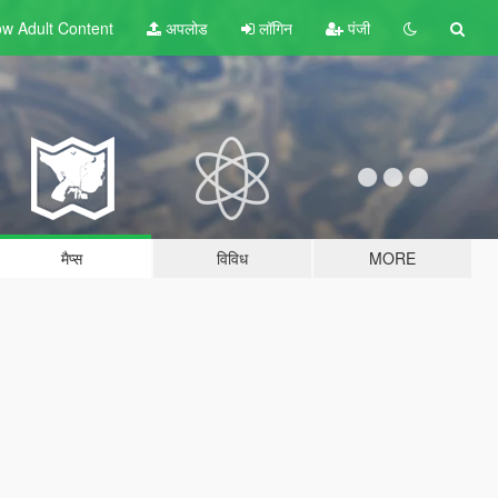
w Adult
Content
अपलोड
लॉगिन
पंजी
मैप्स
विविध
MORE