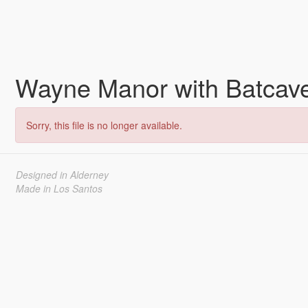
Wayne Manor with Batcav
Sorry, this file is no longer available.
Designed in Alderney
Made in Los Santos