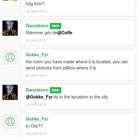
hög bror?
22 अप्रैल 2019
Danzzkenn
लेखक
Stämmer gör de
@Coffe
22 अप्रैल 2019
Gokke_Fyr
the room you have made where it is located, you can
send pictures from pillbox where it is
24 अप्रैल 2019
Danzzkenn
लेखक
@Gokke_Fyr
its in the lscustom in the city
25 अप्रैल 2019
Gokke_Fyr
In City??
26 अप्रैल 2019