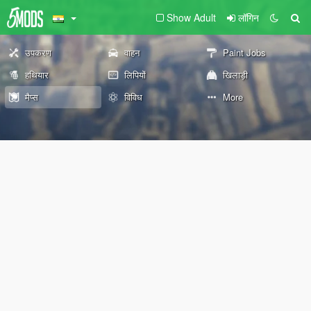
Show Adult
लॉगिन
उपकरण
वाहन
Paint Jobs
हथियार
लिपियों
खिलाड़ी
मैप्स
विविध
More