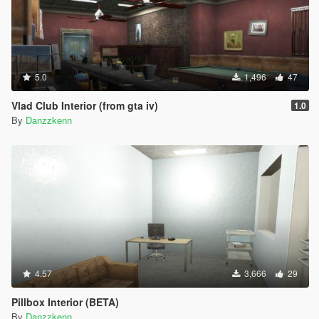
5.0
1,496
47
Vlad Club Interior (from gta iv)
1.0
By
Danzzkenn
4.57
3,666
29
Pillbox Interior (BETA)
By
Danzzkenn