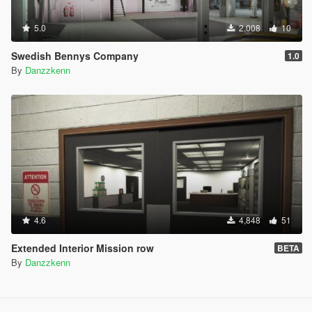
5.0
2,008
10
Swedish Bennys Company
1.0
By
Danzzkenn
4.6
4,848
51
Extended Interior Mission row
BETA
By
Danzzkenn