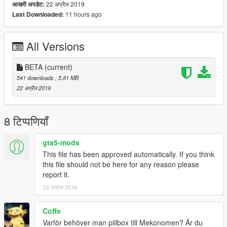
22 अप्रैल 2019
आखरी अपडेट:
11 hours ago
Last Downloaded:
All Versions
BETA
(current)
541 downloads
, 5.81 MB
22 अप्रैल 2019
8 टिप्पणियाँ
gta5-mods
This file has been approved automatically. If you think
this file should not be here for any reason please
report it.
22 अप्रैल 2019
Coffe
Varför behöver man pillbox till Mekonomen? Är du