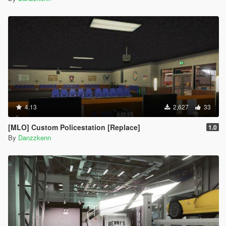
4.13
2,627
33
[MLO] Custom Policestation [Replace]
1.0
By
Danzzkenn