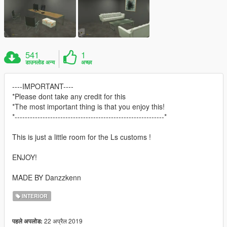
541
1
डाउनलोड अन्य
अच्छा
----IMPORTANT----
*Please dont take any credit for this
*The most important thing is that you enjoy this!
*-----------------------------------------------------------*
This is just a little room for the Ls customs !
ENJOY!
MADE BY Danzzkenn
INTERIOR
22 अप्रैल 2019
पहले अपलोड: