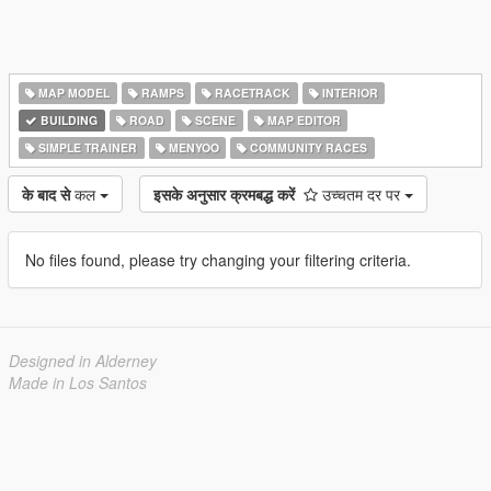
MAP MODEL
RAMPS
RACETRACK
INTERIOR
BUILDING
ROAD
SCENE
MAP EDITOR
SIMPLE TRAINER
MENYOO
COMMUNITY RACES
के बाद से
कल
इसके अनुसार क्रमबद्ध करें
उच्चतम दर पर
No files found, please try changing your filtering criteria.
Designed in Alderney
Made in Los Santos