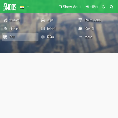
Show Adult
लॉगिन
उपकरण
वाहन
Paint Jobs
हथियार
लिपियों
खिलाड़ी
मैप्स
विविध
More