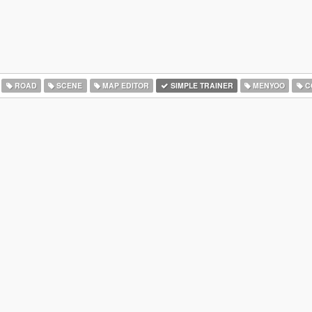
ROAD
SCENE
MAP EDITOR
SIMPLE TRAINER
MENYOO
C