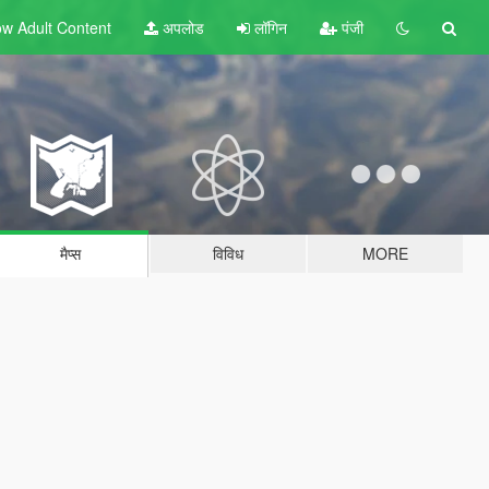
w Adult
Content
अपलोड
लॉगिन
पंजी
मैप्स
विविध
MORE