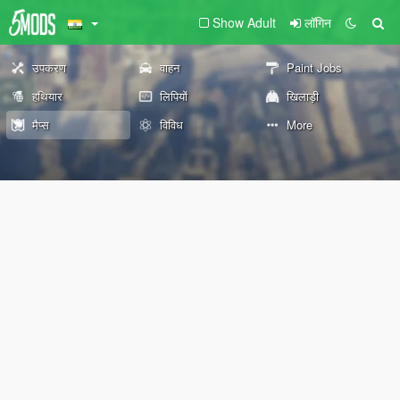
Show Adult
लॉगिन
उपकरण
वाहन
Paint Jobs
हथियार
लिपियों
खिलाड़ी
मैप्स
विविध
More