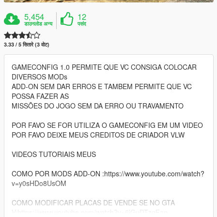
5,454
12
डाउनलोड अन्य
पसंद
3.33 / 5 सितारे (3 वोट)
GAMECONFIG 1.0 PERMITE QUE VC CONSIGA COLOCAR
DIVERSOS MODs
ADD-ON SEM DAR ERROS E TAMBEM PERMITE QUE VC
POSSA FAZER AS
MISSÕES DO JOGO SEM DA ERRO OU TRAVAMENTO
POR FAVO SE FOR UTILIZA O GAMECONFIG EM UM VIDEO
POR FAVO DEIXE MEUS CREDITOS DE CRIADOR VLW
VIDEOS TUTORIAIS MEUS
COMO POR MODS ADD-ON :https://www.youtube.com/watch?
v=y0sHDo8UsOM
COMO MODIFICAR PLACAS DE VENDE SE NO GTA
V:https://www.youtube.com/watch?v=6lGuDTzgFao