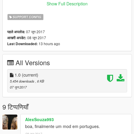
Show Full Description
TUTORIAL DE COMO ALTERAR AS PLACAS DE TRANSITO
DO GTA V PARA PT BR:https://www.youtube.com/watch?
SUPPORT CONFIG
v=cTxCGjVAqV0
07 जून 2017
पहले अपलोड:
COMO POR MOD NO GTA V COM
08 जून 2017
आखरी अपडेट:
OPENIV:https://www.youtube.com/watch?v=VmfuWTtG7YI
13 hours ago
Last Downloaded:
All Versions
1.0
(current)
5,454 downloads
, 6 KB
07 जून 2017
9 टिप्पणियाँ
AlexSouza993
boa, finalmente um mod em portugues.
08 जून 2017