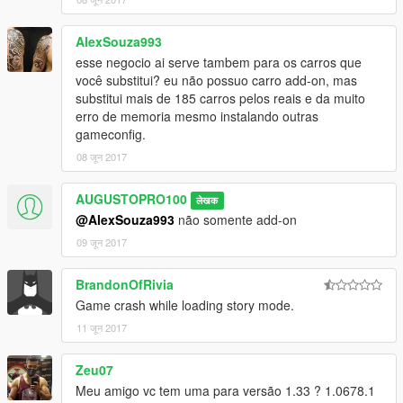
AlexSouza993
esse negocio ai serve tambem para os carros que
você substitui? eu não possuo carro add-on, mas
substitui mais de 185 carros pelos reais e da muito
erro de memoria mesmo instalando outras
gameconfig.
08 जून 2017
AUGUSTOPRO100
लेखक
@AlexSouza993
não somente add-on
09 जून 2017
BrandonOfRivia
Game crash while loading story mode.
11 जून 2017
Zeu07
Meu amigo vc tem uma para versão 1.33 ? 1.0678.1