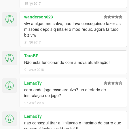
15 जून 2017
wanderson623
vlw amigao me salvo, nao tava conseguindo fazer as
missoes depois q intalei o mod redux. agora ta tudo
blz vlw
21 जून 2017
TatoBR
Não está funcionando com a nova atualização!
01 अगस्त 2018
LemaoTy
cara onde joga esse arquivo? no diretorio de
instralaçao do jogo?
07 जनवरी 2020
LemaoTy
nao consegui tirar a limitaçao o maximo de carro que
consegui instalar add-on foi 8