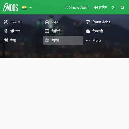
Show Adult
लॉगिन
उपकरण
वाहन
Paint Jobs
हथियार
लिपियों
खिलाड़ी
मैप्स
विविध
More