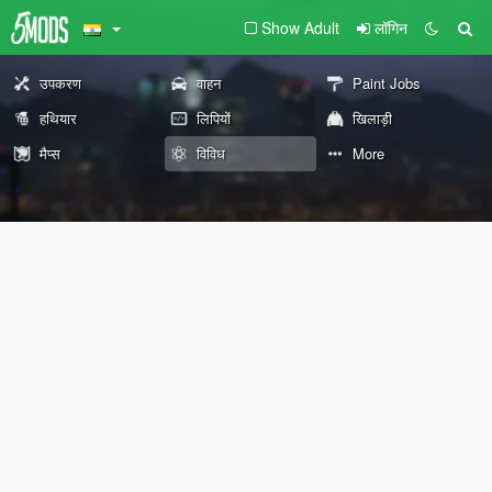
Show Adult
लॉगिन
उपकरण
वाहन
Paint Jobs
हथियार
लिपियों
खिलाड़ी
मैप्स
विविध
More