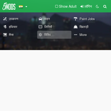
Show Adult
लॉगिन
उपकरण
वाहन
Paint Jobs
हथियार
लिपियों
खिलाड़ी
मैप्स
विविध
More