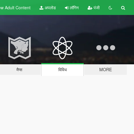
w Adult
Content
अपलोड
लॉगिन
पंजी
मैप्स
विविध
MORE