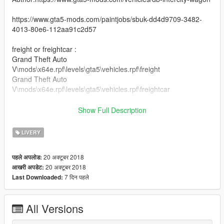
https://www.gta5-mods.com/paintjobs/sbuk-dd4d9709-3482-
4013-80e6-112aa91c2d57
freight or freightcar :
Grand Theft Auto
V\mods\x64e.rpf\levels\gta5\vehicles.rpf\freight
Grand Theft Auto
V\mods\x64e.rpf\levels\gta5\vehicles.rpf\freightcar
trains :
Show Full Description
Grand Theft Auto V\mods\common.rpf\data\levels\gta5\trains
LIVERY
20 अक्टूबर 2018
पहले अपलोड:
20 अक्टूबर 2018
आखरी अपडेट:
7 दिन पहले
Last Downloaded:
All Versions