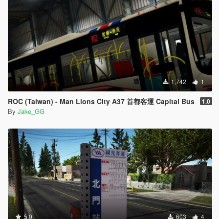
1,742
1
ROC (Taiwan) - Man Lions City A37 首都客運 Capital Bus
1.0
By
Jake_GG
5.0
603
4