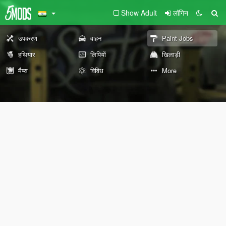
Show Adult
लॉगिन
उपकरण
वाहन
Paint Jobs
हथियार
लिपियों
खिलाड़ी
मैप्स
विविध
More