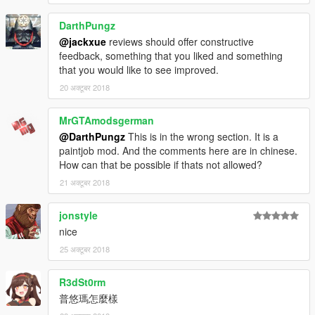
DarthPungz
@jackxue
reviews should offer constructive
feedback, something that you liked and something
that you would like to see improved.
20 अक्टूबर 2018
MrGTAmodsgerman
@DarthPungz
This is in the wrong section. It is a
paintjob mod. And the comments here are in chinese.
How can that be possible if thats not allowed?
21 अक्टूबर 2018
jonstyle
nice
25 अक्टूबर 2018
R3dSt0rm
普悠瑪怎麼樣