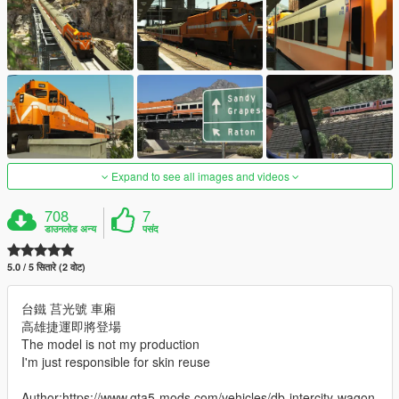
Expand to see all images and videos
708
7
डाउनलोड अन्य
पसंद
5.0 / 5 सितारे (2 वोट)
台鐵 莒光號 車廂
高雄捷運即將登場
The model is not my production
I'm just responsible for skin reuse
Author:https://www.gta5-mods.com/vehicles/db-intercity-wagon