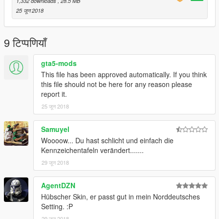
1,332 downloads
, 28.5 MB
a5/vehicles.rpf/" or the last patchday!
25 जून 2018
TheLaw
9 टिप्पणियाँ
Find me on Discord, Facebook and GTA5-mods:
gta5-mods
Discord
This file has been approved automatically. If you think
Facebook
this file should not be here for any reason please
report it.
GTA5-Mods
25 जून 2018
Find TopMods on Facebook and GTA5-mods:
Samuyel
Woooow... Du hast schlicht und einfach die
Homepage - TopMods
Kennzeichentafeln verändert.......
Facebook - TopMods
29 जून 2018
GTA5-Mods - TopMods
AgentDZN
Hübscher Skin, er passt gut in mein Norddeutsches
By downloading and using the contents of this archive you
Setting. :P
agree to the following terms:
29 जून 2018