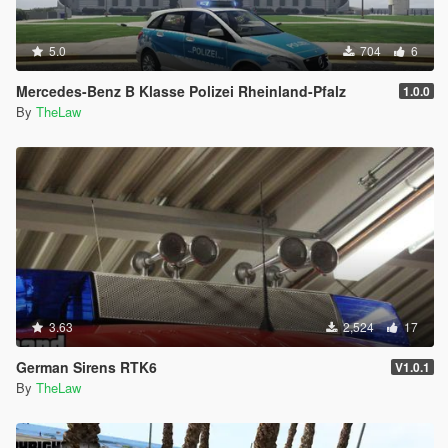
5.0
704
6
Mercedes-Benz B Klasse Polizei Rheinland-Pfalz
1.0.0
By
TheLaw
3.63
2,524
17
German Sirens RTK6
V1.0.1
By
TheLaw