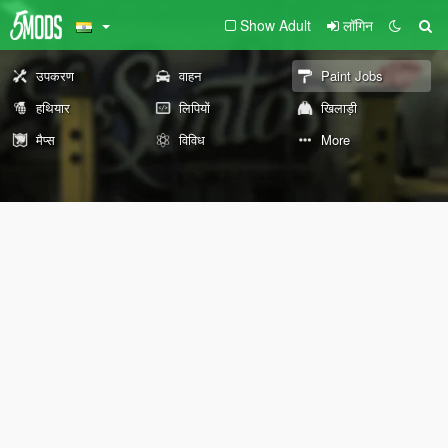
Show Adult
लॉगिन
उपकरण
वाहन
Paint Jobs
हथियार
लिपियों
खिलाड़ी
मैप्स
विविध
More