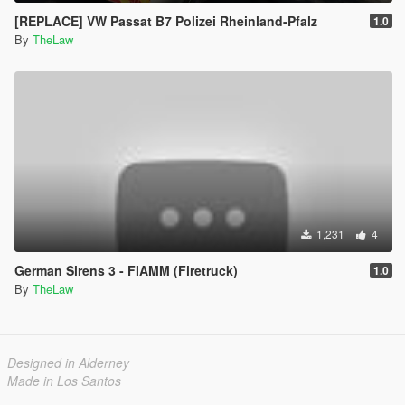
[REPLACE] VW Passat B7 Polizei Rheinland-Pfalz
1.0
By
TheLaw
1,231
4
German Sirens 3 - FIAMM (Firetruck)
1.0
By
TheLaw
Designed in Alderney
Made in Los Santos