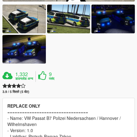
1,332
9
डाउनलोड अन्य
पसंद
3.9 / 5 सितारे (5 वोट)
REPLACE ONLY
=================================
- Name: VW Passat B7 Polizei Niedersachsen / Hannover /
Wilhelmshaven
- Version: 1.0
- Lightbar: Pintsch-Bamag Zirkon