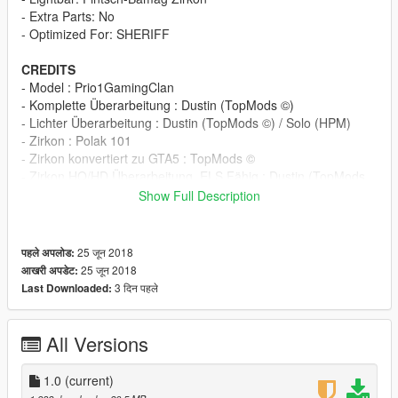
- Extra Parts: No
- Optimized For: SHERIFF
CREDITS
- Model : Prio1GamingClan
- Komplette Überarbeitung : Dustin (TopMods ©)
- Lichter Überarbeitung : Dustin (TopMods ©) / Solo (HPM)
- Zirkon : Polak 101
- Zirkon konvertiert zu GTA5 : TopMods ©
- Zirkon HQ/HD Überarbeitung, ELS Fähig : Dustin (TopMods
©)
Show Full Description
- Verschiedenes wie Koffer Besen u.ä. : Solo (HPM) / Dustin
(TopMods ©)
- ELS.XML: Dustin (TopMods ©)
25 जून 2018
पहले अपलोड:
- Livery: TheLaw (HPM)
25 जून 2018
आखरी अपडेट:
3 दिन पहले
Last Downloaded:
INSTALLATION
Step 1:
ORIGNAL
All Versions
Step2: Use OpenIV to import the Files to "/Grand Theft Auto
1.0
(current)
V/mods/update/x64/dlcpacks/patchday9ng/dlc.rpf/x64/levels/gt