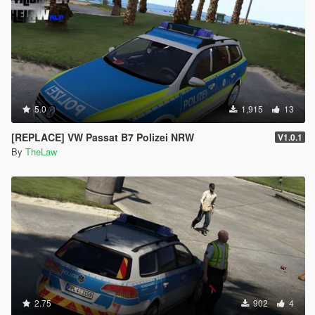
5.0
1,915
13
[REPLACE] VW Passat B7 Polizei NRW
V1.0.1
By
TheLaw
2.75
902
4