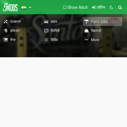
Show Adult
लॉगिन
उपकरण
वाहन
Paint Jobs
हथियार
लिपियों
खिलाड़ी
मैप्स
विविध
More