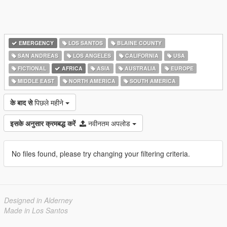
EMERGENCY
LOS SANTOS
BLAINE COUNTY
SAN ANDREAS
LOS ANGELES
CALIFORNIA
USA
FICTIONAL
AFRICA
ASIA
AUSTRALIA
EUROPE
MIDDLE EAST
NORTH AMERICA
SOUTH AMERICA
के बाद से
पिछले महीने
इसके अनुसार क्रमबद्ध करें
नवीनतम अपलोड
No files found, please try changing your filtering criteria.
Designed in Alderney
Made in Los Santos