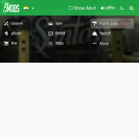
Show Adult
लॉगिन
उपकरण
वाहन
Paint Jobs
हथियार
लिपियों
खिलाड़ी
मैप्स
विविध
More