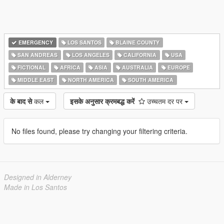
EMERGENCY
LOS SANTOS
BLAINE COUNTY
SAN ANDREAS
LOS ANGELES
CALIFORNIA
USA
FICTIONAL
AFRICA
ASIA
AUSTRALIA
EUROPE
MIDDLE EAST
NORTH AMERICA
SOUTH AMERICA
के बाद से
कल
इसके अनुसार क्रमबद्ध करें
उच्चतम दर पर
No files found, please try changing your filtering criteria.
Designed in Alderney
Made in Los Santos