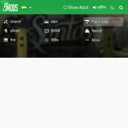
Show Adult
लॉगिन
उपकरण
वाहन
Paint Jobs
हथियार
लिपियों
खिलाड़ी
मैप्स
विविध
More