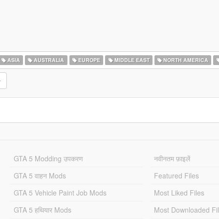
ASIA
AUSTRALIA
EUROPE
MIDDLE EAST
NORTH AMERICA
GTA 5 Modding उपकरण
नवीनतम फ़ाइलें
GTA 5 वाहन Mods
Featured Files
GTA 5 Vehicle Paint Job Mods
Most Liked Files
GTA 5 हथियार Mods
Most Downloaded Fi