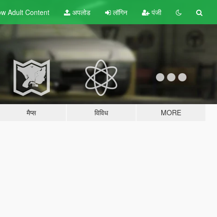
w Adult
Content
अपलोड
लॉगिन
पंजी
मैप्स
विविध
MORE