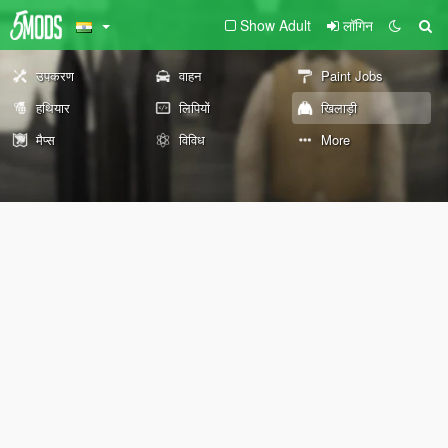
Show Adult
लॉगिन
उपकरण
वाहन
Paint Jobs
हथियार
लिपियों
खिलाड़ी
मैप्स
विविध
More