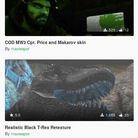
521
12
COD MW3 Cpt. Price and Makarov skin
By
maxwapor
5.0
1,688
35
Realistic Black T-Rex Retexture
By
maxwapor