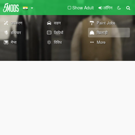
Show Adult
लॉगिन
उपकरण
वाहन
Paint Jobs
हथियार
लिपियों
खिलाड़ी
मैप्स
विविध
More