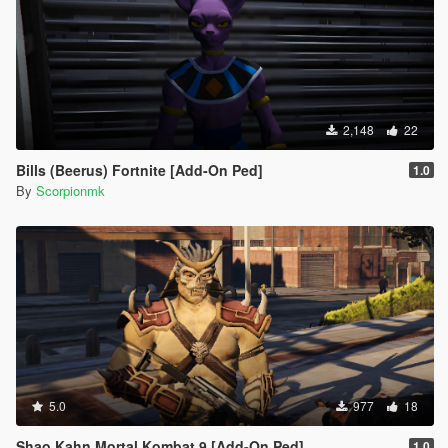
2,148
22
Bills (Beerus) Fortnite [Add-On Ped]
1.0
By
Scorpionmk
5.0
977
18
Shao Kahn Mortal Kombat 9 [Add-On Ped]
1.0