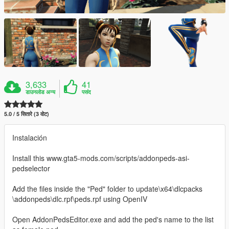
3,633
41
डाउनलोड अन्य
पसंद
5.0 / 5 सितारे (3 वोट)
Instalación
Install this www.gta5-mods.com/scripts/addonpeds-asi-
pedselector
Add the files inside the "Ped" folder to update\x64\dlcpacks
\addonpeds\dlc.rpf\peds.rpf using OpenIV
Open AddonPedsEditor.exe and add the ped's name to the list