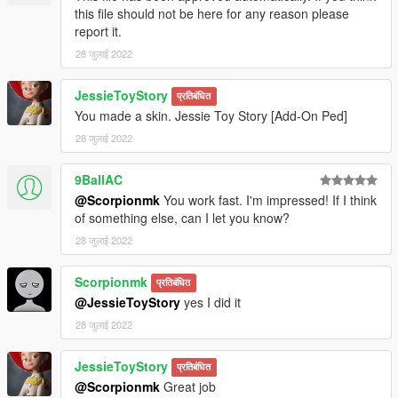
this file should not be here for any reason please
report it.
28 जुलाई 2022
JessieToyStory
प्रतिबंधित
You made a skin. Jessie Toy Story [Add-On Ped]
28 जुलाई 2022
9BallAC
@Scorpionmk
You work fast. I'm impressed! If I think
of something else, can I let you know?
28 जुलाई 2022
Scorpionmk
प्रतिबंधित
@JessieToyStory
yes I did it
28 जुलाई 2022
JessieToyStory
प्रतिबंधित
@Scorpionmk
Great job