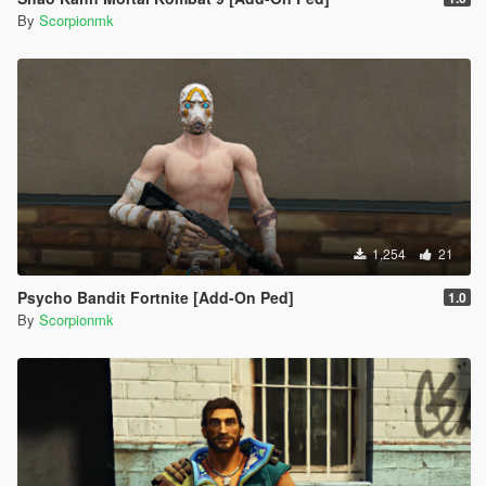
By
Scorpionmk
1,254
21
Psycho Bandit Fortnite [Add-On Ped]
1.0
By
Scorpionmk