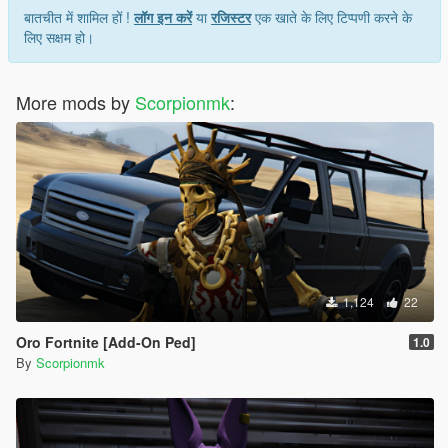
बातचीत में शामिल हों !
लॉग इन करें
या
रजिस्टर
एक खाते के लिए टिप्पणी करने के
लिए सक्षम हो।
More mods by
Scorpionmk
:
1,124
22
Oro Fortnite [Add-On Ped]
1.0
By
Scorpionmk