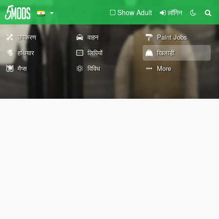
Show Adult
लॉगिन
उपकरण
वाहन
Paint Jobs
हथियार
लिपियों
खिलाड़ी
मैप्स
विविध
More