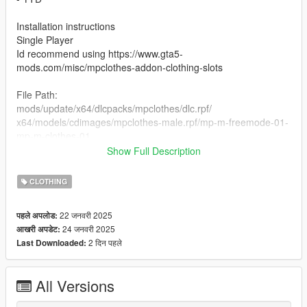
Installation instructions
Single Player
Id recommend using https://www.gta5-
mods.com/misc/mpclothes-addon-clothing-slots
File Path:
mods/update/x64/dlcpacks/mpclothes/dlc.rpf/
x64/models/cdimages/mpclothes-male.rpf/mp-m-freemode-01-
mp-m-clothes-01
Show Full Description
FiveM
I'd recommend using https://www.gta5-
CLOTHING
mods.com/tools/grzyclothtool-create-and-manage-addon-
clothing-packs
22 जनवरी 2025
पहले अपलोड:
24 जनवरी 2025
आखरी अपडेट:
Credits
2 दिन पहले
Last Downloaded:
Model: Self-made by Me (FOUR9)
Texturing: Me (FOUR9)
All Versions
If you would like to contact me or see other items like this one,
please join my Discord.