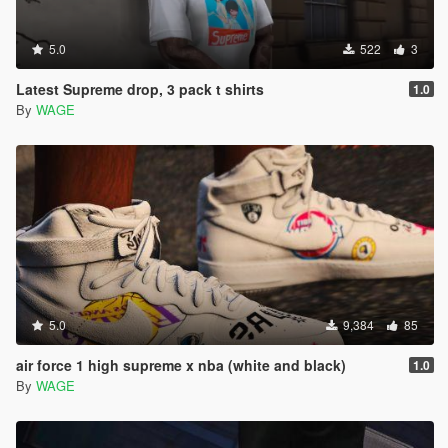
5.0
522
3
Latest Supreme drop, 3 pack t shirts
1.0
By
WAGE
5.0
9,384
85
air force 1 high supreme x nba (white and black)
1.0
By
WAGE