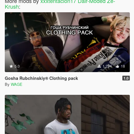
More mods by
xxxtentacion17 Dair-Moded Ze-
Krush
:
5.0
1,294
18
Gosha Rubchinskiy® Clothing pack
1.0
By
WAGE