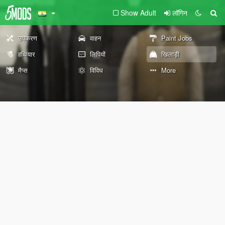
Show Adult
लॉगिन
उपकरण
वाहन
Paint Jobs
हथियार
लिपियों
खिलाड़ी
मैप्स
विविध
More