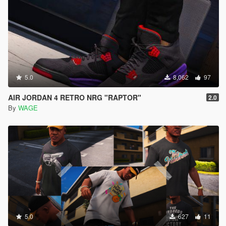
5.0
8,062
97
AIR JORDAN 4 RETRO NRG "RAPTOR"
2.0
By
WAGE
5.0
627
11