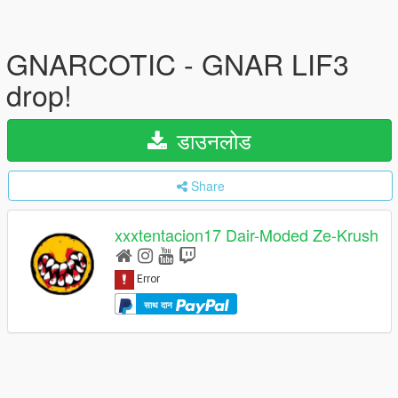
GNARCOTIC - GNAR LIF3
drop!
डाउनलोड
Share
xxxtentacion17 Dair-Moded Ze-Krush
साथ दान