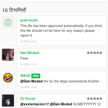
16 टिप्पणियाँ
gta5-mods
This file has been approved automatically. If you think
this file should not be here for any reason please
report it.
28 सितंबर 2018
Dair-Moded
Firee
28 सितंबर 2018
WAGE
लेखक
@Dair-Moded
thx for the dope screenshots brother
28 सितंबर 2018
Ze-Krush
@xxxtentacion17
@Dair-Moded
SLIMEYYYYYY 🤢