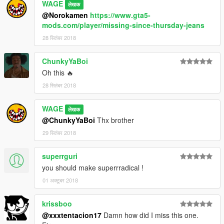
WAGE
लेखक
@Norokamen
https://www.gta5-
mods.com/player/missing-since-thursday-jeans
28 सितंबर 2018
ChunkyYaBoi
Oh this 🔥
28 सितंबर 2018
WAGE
लेखक
@ChunkyYaBoi
Thx brother
29 सितंबर 2018
superrguri
you should make superrradical !
01 अक्टूबर 2018
krissboo
@xxxtentacion17
Damn how did I miss this one.