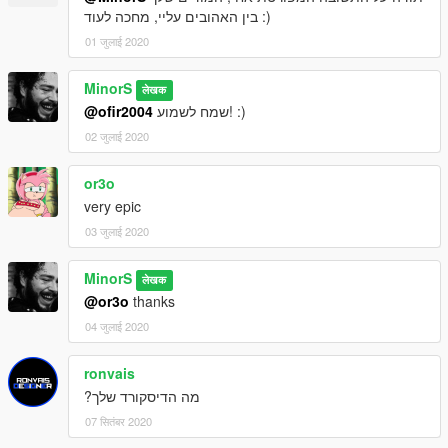
בין האהובים עליי, מחכה לעוד :)
01 जुलाई 2020
MinorS
लेखक
@ofir2004
שמח לשמוע! :)
02 जुलाई 2020
or3o
very epic
03 जुलाई 2020
MinorS
लेखक
@or3o
thanks
04 जुलाई 2020
ronvais
מה הדיסקורד שלך?
07 सितंबर 2020