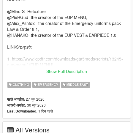
@MinorS- Retexture
@PieRGud- the creator of the EUP MENU,
@Alex_Ashfold- the creator of the Emergency uniforms pack -
Law & Order 8.1,
@HANAKO- the creator of the EUP VEST＆EARPIECE 1.0.
LINKS/לינקים:
1. https://www.lcpdfr.com/downloads/gta5mods/scripts/13245-
eup-menu/ (EUP MENU)
2. https://www.lcpdfr.com/downloads/gta5mods/character/8151-
Show Full Description
emergency-uniforms-pack-law-order/ (REQUIRED FOR THE
EUP MENU TO WORK/חובה להוריד בכדי להשתמש בתפריט ה-
CLOTHING
EMERGENCY
MIDDLE EAST
EUP).
3. https://openiv.com/ (THE TOOL YOU NEED FOR THE
27 जून 2020
पहले अपलोड:
INSTALLATION PROCESS/הכלי שבאמצעותו תוכלו לבצע את
30 जून 2020
आखरी अपडेट:
ההתקנות לפי מה שנדרש).
1 दिन पहले
Last Downloaded:
4.
https://www.lcpdfr.com/downloads/gta5mods/character/25692-
eup-vest%EF%BC%86earpiece/ (THE CUSTOM VEST
All Versions
INSTALLATION/הקבצים של האפודים).