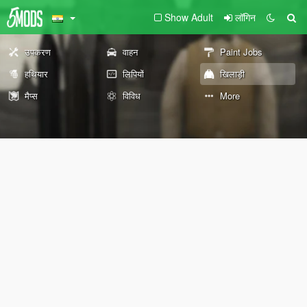
Show Adult
लॉगिन
उपकरण
वाहन
Paint Jobs
हथियार
लिपियों
खिलाड़ी
मैप्स
विविध
More