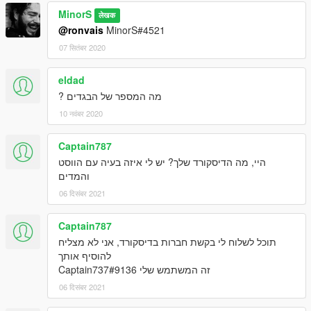
MinorS
लेखक
@ronvais
MinorS#4521
07 सितंबर 2020
eldad
מה המספר של הבגדים ?
10 नवंबर 2020
Captain787
היי, מה הדיסקורד שלך? יש לי איזה בעיה עם הווסט
והמדים
06 दिसंबर 2021
Captain787
תוכל לשלוח לי בקשת חברות בדיסקורד, אני לא מצליח
להוסיף אותך
זה המשתמש שלי Captain737#9136
06 दिसंबर 2021