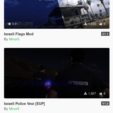
5.0
1,236
6
Israeli Flags Mod
V1.1
By
MinorS
1,907
8
Israeli Police Vest [EUP]
V1.0
By
MinorS