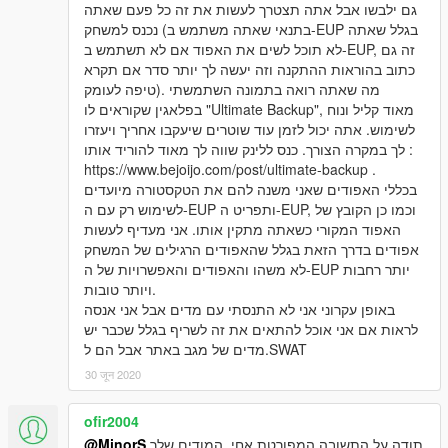
גם ילבשו אבל אתה תצטרך לעשות את זה כל פעם שאתה
נכנס למשחק (בתנאי שאתה משתמש ב-EUP בגלל שאתה
לא תוכל לשים את האפוד אם לא תשתמש ב-EUP, זה גם
כתוב בהוראות ההתקנה וזה יעשה לך יותר סדר אם תקרא
טיפה לעומק). מה שאתה רואה בתמונה השתמשתי
בפלאגין שקוראים לו "Ultimate Backup", מאוד קליל ונוח
לשימוש. אתה יכול לזמן עוד שוטרים שיעקבו אחריך ויעזרו
לך במקרה הצורך. כנס ללינק שווה לך מאוד להוריד אותו :
https://www.bejoijo.com/post/ultimate-backup .
בכללי האפודים שאני משנה להם את הטקסטורה מיועדים
לשימוש רק עם ה-EUP ותפריט ה-EUP, וכמו כן הקובץ של
האפוד המקורי כשאתה מתקין אותו. אני מעדיף לעשות
אפודים בדרך הזאת בגלל שהאפודים הרגילים של המשחק
לא משהו והאפודים והאפשרויות של ה-EUP יותר רחבות
ויותר טובות.
באופן עקרוני אני לא התנסתי עם מדים אבל אני אנסה
לראות אם אני אוכל להתאים את זה לשריף בגלל שכבר יש
מדים של מגב באתר אבל הם ל.SWAT
30 जून 2020
ofir2004
@MinorS
תודה על התשובה המפורטת אחי, המודים שלך