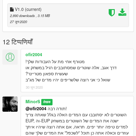
-VEST MADE FOR EUP
V1.0
(current)
2,890 downloads
, 3.15 MB
27 जून 2020
12 टिप्पणियाँ
ofir2004
מטורף אחי מת על העבודות שלך!
דרך אגב, אלה שוטרים שמסתובבים רגיל במשחק או
שעשית ספאון מטריינר?
שואל כי אני רוצה שלשריפים יהיו מדים של מג"ב
30 जून 2020
MinorS
लेखक
@ofir2004
תודה רבה!
השוטרים לא יסתובבו עם המדים האלה בגלל שאתה צריך
EUP, וה-EUP ישנה את המדים של השוטרים במשחק
למדים טיפה יותר יפים. תראה, אם אתה רוצה שיהיו איתך
עוזרים וכאלה אתה כן תוכל "לשכפל" את המדים שלך שהם