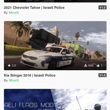
2021 Chevrolet Tahoe | Israeli Police
V1.0
By
MinorS
5.0
645
1
Kia Stinger 2018 | Israeli Police
V1.0
By
MinorS