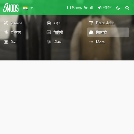
Show Adult
लॉगिन
उपकरण
वाहन
Paint Jobs
हथियार
लिपियों
खिलाड़ी
मैप्स
विविध
More