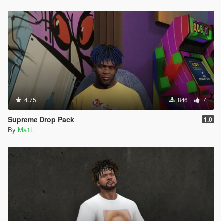
4.75
846
7
Supreme Drop Pack
1.0
By
Ma1L