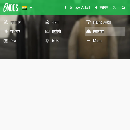
Show Adult
लॉगिन
उपकरण
वाहन
Paint Jobs
हथियार
लिपियों
खिलाड़ी
मैप्स
विविध
More