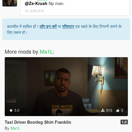
@Ze-Krush
Np man.
02 जुलाई 2018
बातचीत में शामिल हों !
लॉग इन करें
या
रजिस्टर
एक खाते के लिए टिप्पणी करने के
लिए सक्षम हो।
More mods by
Ma1L
:
5.0
313
3
Taxi Driver Bootleg Shirt Franklin
1.0
By
Ma1L