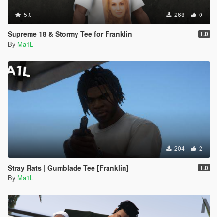
5.0
268
0
Supreme 18 & Stormy Tee for Franklin
1.0
By
Ma1L
204
2
Stray Rats | Gumblade Tee [Franklin]
1.0
By
Ma1L