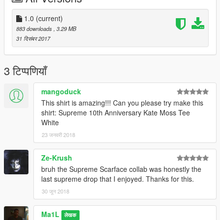
1.0
(current)
883 downloads
, 3.29 MB
31 दिसंबर 2017
3 टिप्पणियाँ
mangoduck
This shirt is amazing!!! Can you please try make this
shirt: Supreme 10th Anniversary Kate Moss Tee
White
23 जनवरी 2018
Ze-Krush
bruh the Supreme Scarface collab was honestly the
last supreme drop that I enjoyed. Thanks for this.
30 जून 2018
Ma1L
लेखक