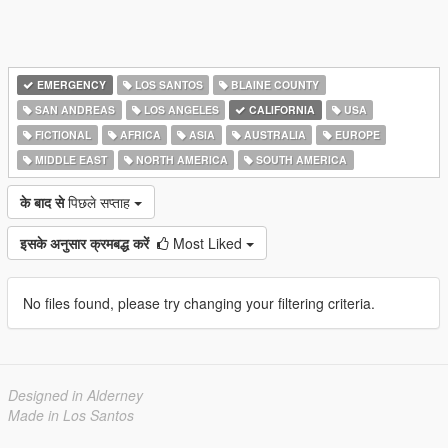
EMERGENCY
LOS SANTOS
BLAINE COUNTY
SAN ANDREAS
LOS ANGELES
CALIFORNIA
USA
FICTIONAL
AFRICA
ASIA
AUSTRALIA
EUROPE
MIDDLE EAST
NORTH AMERICA
SOUTH AMERICA
के बाद से
पिछले सप्ताह
इसके अनुसार क्रमबद्ध करें
Most Liked
No files found, please try changing your filtering criteria.
Designed in Alderney
Made in Los Santos