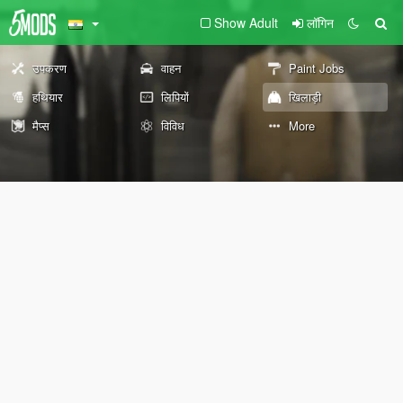
Show Adult
लॉगिन
उपकरण
वाहन
Paint Jobs
हथियार
लिपियों
खिलाड़ी
मैप्स
विविध
More