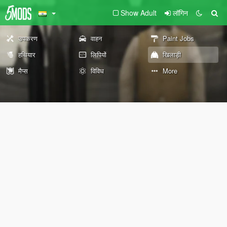
Show Adult
लॉगिन
उपकरण
वाहन
Paint Jobs
हथियार
लिपियों
खिलाड़ी
मैप्स
विविध
More