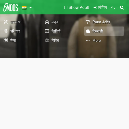
Show Adult
लॉगिन
उपकरण
वाहन
Paint Jobs
हथियार
लिपियों
खिलाड़ी
मैप्स
विविध
More