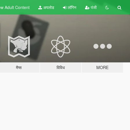
w Adult
Content
अपलोड
लॉगिन
पंजी
मैप्स
विविध
MORE