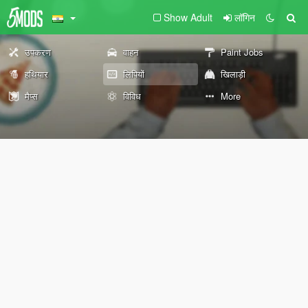
Show Adult
लॉगिन
उपकरण
वाहन
Paint Jobs
हथियार
लिपियों
खिलाड़ी
मैप्स
विविध
More