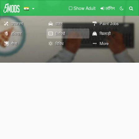
Show Adult
लॉगिन
उपकरण
वाहन
Paint Jobs
हथियार
लिपियों
खिलाड़ी
मैप्स
विविध
More