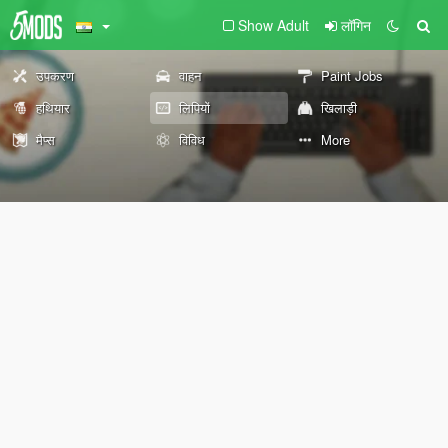
Show Adult
लॉगिन
उपकरण
वाहन
Paint Jobs
हथियार
लिपियों
खिलाड़ी
मैप्स
विविध
More