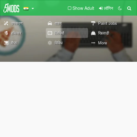
Show Adult
लॉगिन
उपकरण
वाहन
Paint Jobs
हथियार
लिपियों
खिलाड़ी
मैप्स
विविध
More