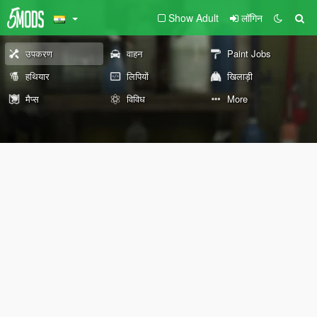
Show Adult
लॉगिन
उपकरण
वाहन
Paint Jobs
हथियार
लिपियों
खिलाड़ी
मैप्स
विविध
More