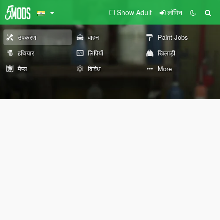
Show Adult
लॉगिन
उपकरण
वाहन
Paint Jobs
हथियार
लिपियों
खिलाड़ी
मैप्स
विविध
More