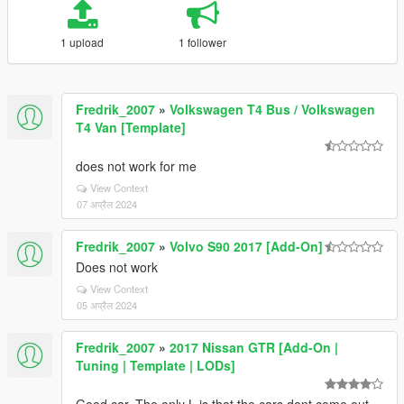
1 upload
1 follower
Fredrik_2007
»
Volkswagen T4 Bus / Volkswagen
T4 Van [Template]
does not work for me
View Context
07 अप्रैल 2024
Fredrik_2007
»
Volvo S90 2017 [Add-On]
Does not work
View Context
05 अप्रैल 2024
Fredrik_2007
»
2017 Nissan GTR [Add-On |
Tuning | Template | LODs]