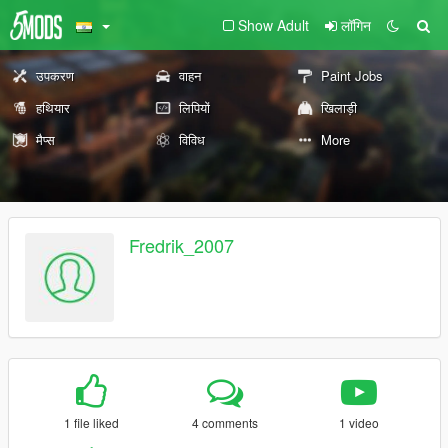
Show Adult
लॉगिन
उपकरण
वाहन
Paint Jobs
हथियार
लिपियों
खिलाड़ी
मैप्स
विविध
More
Fredrik_2007
1 file liked
4 comments
1 video